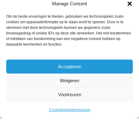
Manage Consent
KLANTENVERTELLEN
Om de beste ervaringen te bieden, gebruiken we technologieën zoals
cookies om apparaatinformatie op te slaan en/of te openen. Door in te
stemmen met deze technologieën kunnen we gegevens zoals
browsegedrag of unieke ID's op deze site verwerken. Het niet toestemmen
of intrekken van toestemming kan een negatieve invloed hebben op
bepaalde kenmerken en functies.
Accepteren
Weigeren
Voorkeuren
DRUKKERIJ ELKA SIKKERS. 2020 | WEBSITE
Cookiebeleid
Impressum
DOOR
INDICIA