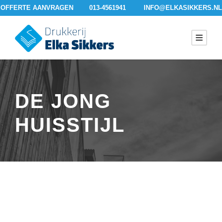
OFFERTE AANVRAGEN
013-4561941
INFO@ELKASIKKERS.NL
DE JONG
HUISSTIJL