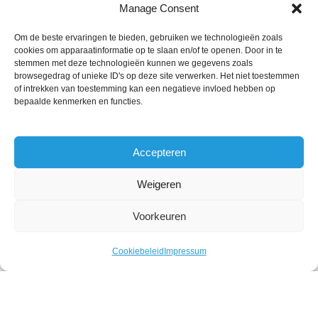
Manage Consent
KLANTENVERTELLEN
Om de beste ervaringen te bieden, gebruiken we technologieën zoals
cookies om apparaatinformatie op te slaan en/of te openen. Door in te
stemmen met deze technologieën kunnen we gegevens zoals
browsegedrag of unieke ID's op deze site verwerken. Het niet toestemmen
of intrekken van toestemming kan een negatieve invloed hebben op
bepaalde kenmerken en functies.
Accepteren
Weigeren
Voorkeuren
DRUKKERIJ ELKA SIKKERS. 2020 | WEBSITE
Cookiebeleid
Impressum
DOOR
INDICIA