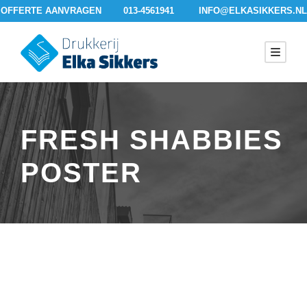
OFFERTE AANVRAGEN
013-4561941
INFO@ELKASIKKERS.NL
FRESH SHABBIES
POSTER