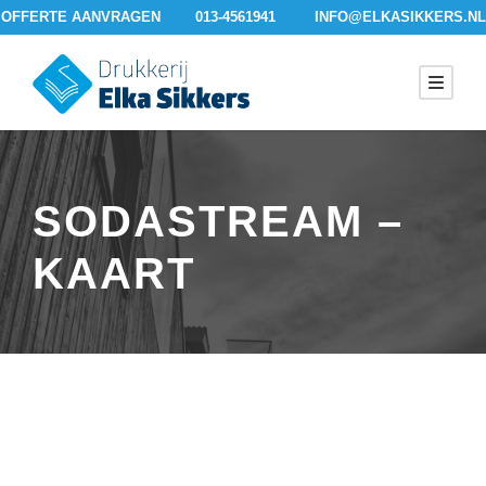
OFFERTE AANVRAGEN
013-4561941
INFO@ELKASIKKERS.NL
SODASTREAM –
KAART