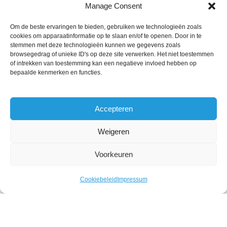
Manage Consent
KLANTENVERTELLEN
Om de beste ervaringen te bieden, gebruiken we technologieën zoals
cookies om apparaatinformatie op te slaan en/of te openen. Door in te
stemmen met deze technologieën kunnen we gegevens zoals
browsegedrag of unieke ID's op deze site verwerken. Het niet toestemmen
of intrekken van toestemming kan een negatieve invloed hebben op
bepaalde kenmerken en functies.
Accepteren
Weigeren
Voorkeuren
DRUKKERIJ ELKA SIKKERS. 2020 | WEBSITE
Cookiebeleid
Impressum
DOOR
INDICIA